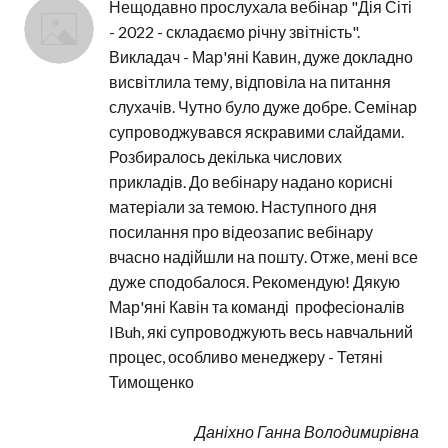
Нещодавно прослухала вебінар "Дія Сіті 
- 2022 - складаємо річну звітність". 
Викладач - Мар'яні Кавин, дуже докладно 
висвітлила тему, відповіла на питання 
слухачів. Чутно було дуже добре. Семінар 
супроводжувався яскравими слайдами. 
Розбиралось декілька числових 
прикладів. До вебінару надано корисні 
матеріали за темою. Наступного дня 
посилання про відеозапис вебінару 
вчасно надійшли на пошту. Отже, мені все 
дуже сподобалося. Рекомендую! Дякую 
Мар'яні Кавін та команді  професіоналів 
IBuh, які супроводжують весь навчальний 
процес, особливо менеджеру - Тетяні 
Тимощенко
Даніхно Ганна Володимирівна