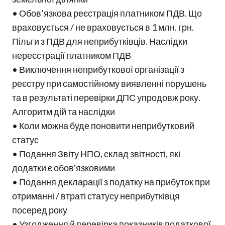
• Обов’язкова реєстрація платником ПДВ. Що
враховується / не враховується в 1 млн. грн.
Пільги з ПДВ для неприбутківців. Наслідки
нереєстрації платником ПДВ
• Виключення неприбуткової організації з
реєстру при самостійному виявленні порушень
та в результаті перевірки ДПС упродовж року.
Алгоритм дій та наслідки
• Коли можна буде поновити неприбутковий
статус
• Подання Звіту НПО, склад звітності, які
додатки є обов'язковими
• Подання декларації з податку на прибуток при
отриманні / втраті статусу неприбутківця
посеред року
• Узгодження й перевірка показників податкової