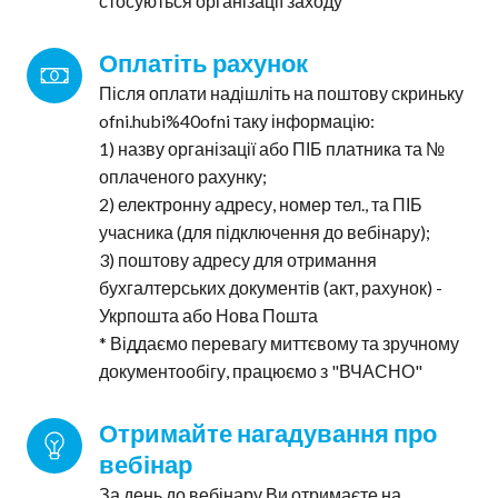
стосуються організації заходу
Оплатіть рахунок
Після оплати надішліть на поштову скриньку
ofni.hubi%40ofni таку інформацію:
1) назву організації або ПІБ платника та №
оплаченого рахунку;
2) електронну адресу, номер тел., та ПІБ
учасника (для підключення до вебінару);
3) поштову адресу для отримання
бухгалтерських документів (акт, рахунок) -
Укрпошта або Нова Пошта
* Віддаємо перевагу миттєвому та зручному
документообігу, працюємо з "ВЧАСНО"
Отримайте нагадування про 
вебінар
За день до вебінару Ви отримаєте на