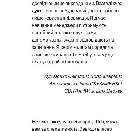
досвідченимия викладачами. Взагалі курс 
дуже класно побудований, нічого зайвого, 
лише корисна інформація. Під час 
навчання менеджери підтримують 
постійний звязок із слухачами, 
допомагають і вчасно відповідають на 
запитання. Я своїм колегам порадила 
саме цю компанію. І в майбутньому ще 
планую пройти інші курси
Кузьменко Світлана Володимірівна
Адвокатське бюро "КУЗЬМЕНКО 
СВІТЛАНИ", м. Біла Церква
Не один рік купую вебінари у IBuh, дякую 
вам за оперативність. Завжди вчасно 