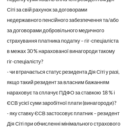
Сіті за свій рахунок за договорами
недержавного пенсійного забезпечення та/або
за договорами добровільного медичного
страхування платника податку – гіг-спеціаліста
в межах 30 % нарахованої винагороди такому
гіг-спеціалісту?
- чи втрачається статус резидента Дія Сіті у разі,
якщо такий резидент за власним бажанням
нараховує та сплачує ПДФО за ставкою 18 % і
ЄСВ усієї суми заробітної плати (винагороди)?
- яку ставку ЄСВ застосовує платник – резидент
Дія Сіті при обчисленні мінімального страхового