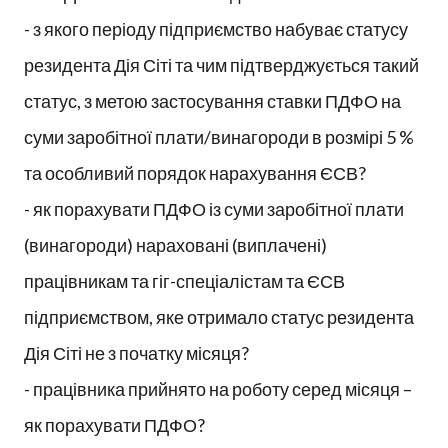
- з якого періоду підприємство набуває статусу
резидента Дія Сіті та чим підтверджується такий
статус, з метою застосування ставки ПДФО на
суми заробітної плати/винагороди в розмірі 5 %
та особливий порядок нарахування ЄСВ?
- як порахувати ПДФО із суми заробітної плати
(винагороди) нараховані (виплачені)
працівникам та гіг-спеціалістам та ЄСВ
підприємством, яке отримало статус резидента
Дія Сіті не з початку місяця?
- працівника прийнято на роботу серед місяця –
як порахувати ПДФО?