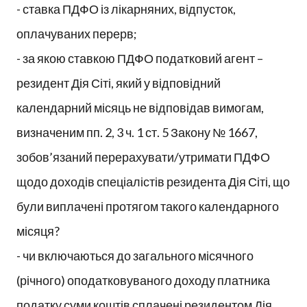
- ставка ПДФО із лікарняних, відпусток,
оплачуваних перерв;
- за якою ставкою ПДФО податковий агент –
резидент Дія Сіті, який у відповідний
календарний місяць не відповідав вимогам,
визначеним пп. 2, 3 ч. 1 ст. 5 Закону № 1667,
зобов’язаний перерахувати/утримати ПДФО
щодо доходів спеціалістів резидента Дія Сіті, що
були виплачені протягом такого календарного
місяця?
- чи включаються до загального місячного
(річного) оподатковуваного доходу платника
податку суми коштів сплачені резидентом Дія