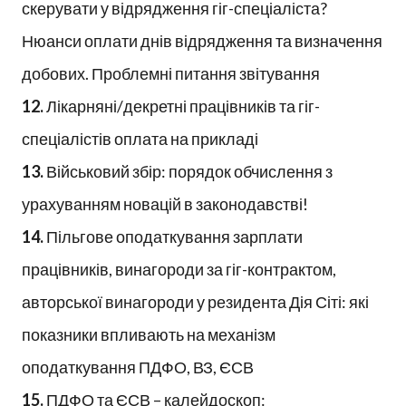
скерувати у відрядження гіг-спеціаліста?
Нюанси оплати днів відрядження та визначення
добових. Проблемні питання звітування
12.
Лікарняні/декретні працівників та гіг-
спеціалістів оплата на прикладі
13.
Військовий збір: порядок обчислення з
урахуванням новацій в законодавстві!
14.
Пільгове оподаткування зарплати
працівників, винагороди за гіг-контрактом,
авторської винагороди у резидента Дія Сіті: які
показники впливають на механізм
оподаткування ПДФО, ВЗ, ЄСВ
15.
ПДФО та ЄСВ – калейдоскоп: