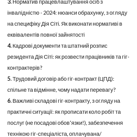
3.
Норматив працевлаштування осіб з
інвалідністю - 2024: нюанси обрахунку, з огляду
на специфіку Дія Сіті. Як виконати нормативі в
еквівалентів повної зайнятості
4.
Кадрові документи та штатний розпис
резидента Дія Сіті: як розвести працівників та гіг-
контрактерів?
5.
Трудовий договір або гіг-контракт (ЦПД):
спільне та відмінне, чому надати перевагу?
6.
Важливі складові гіг-контракту, з огляду на
практичні ситуації: як прописати коло робіт та
послуг (не посадові обов’язки!), забезпечення
технікою гіг-спеціаліста, оплачувана/