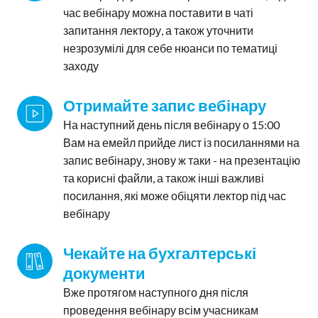
час вебінару можна поставити в чаті
запитання лектору, а також уточнити
незрозумілі для себе нюанси по тематиці
заходу
Отримайте запис вебінару
На наступний день після вебінару о 15:00
Вам на емейл прийде лист із посиланнями на
запис вебінару, знову ж таки - на презентацію
та корисні файли, а також інші важливі
посилання, які може обіцяти лектор під час
вебінару
Чекайте на бухгалтерські 
документи
Вже протягом наступного дня після
проведення вебінару всім учасникам