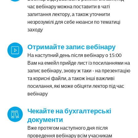
час вебінару можна поставити в чаті
запитання лектору, а також уточнити
незрозумілі для себе нюанси по тематиці
заходу
Отримайте запис вебінару
На наступний день після вебінару о 15:00
Вам на емейл прийде лист із посиланнями на
запис вебінару, знову ж таки - на презентацію
та корисні файли, а також інші важливі
посилання, які може обіцяти лектор під час
вебінару
Чекайте на бухгалтерські 
документи
Вже протягом наступного дня після
проведення вебінару всім учасникам