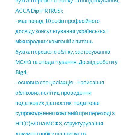
бухгалтерського обліку та оподаткування,
ACCA DipIFR (RUS);
- має понад 10 років професійного
досвіду консультування українських і
міжнародних компаній з питань
бухгалтерського обліку, застосуванню
МСФЗ та оподаткування. Досвід роботи у
Big4;
- основна спеціалізація – написання
облікових політик, проведення
податкових діагностик, податкове
супроводження компаній при переході з
НП(С)БО на МСФЗ, структурування
документообігу підприємств