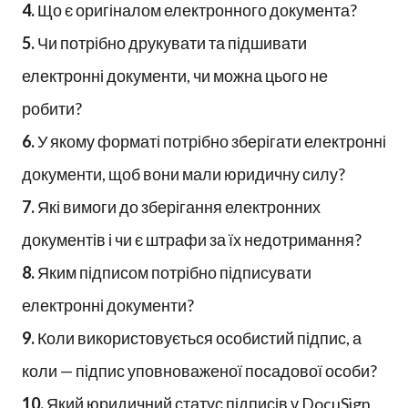
4.
Що є оригіналом електронного документа?
5.
Чи потрібно друкувати та підшивати
електронні документи, чи можна цього не
робити?
6.
У якому форматі потрібно зберігати електронні
документи, щоб вони мали юридичну силу?
7.
Які вимоги до зберігання електронних
документів і чи є штрафи за їх недотримання?
8.
Яким підписом потрібно підписувати
електронні документи?
9.
Коли використовується особистий підпис, а
коли — підпис уповноваженої посадової особи?
10.
Який юридичний статус підписів у DocuSign