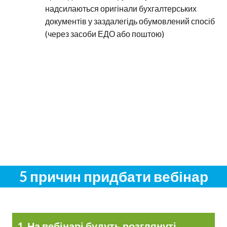
надсилаються оригінали бухгалтерських
документів у заздалегідь обумовлений спосіб
(через засоби ЕДО або поштою)
5 причин придбати вебінар
1. На вебінарі будуть розглянуті