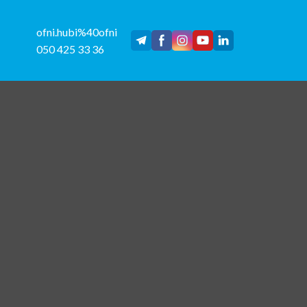
ofni.hubi%40ofni
050 425 33 36