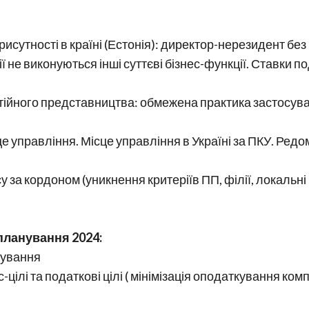
 присутності в країні (Естонія): директор-нерезидент 
ї не виконуються інші суттєві бізнес-функції. Ставки по
остійного представництва: обмежена практика застосува
е управління. Місце управління в Україні за ПКУ. Редо
у за кордоном (уникнення критеріїв ПП, філії, локальні
планування 2024:
нування
-цілі та податкові цілі ( мінімізація оподаткування комп