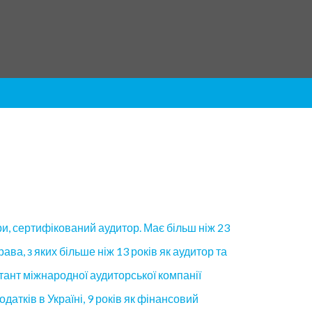
и, сертифікований аудитор. Має більш ніж 23
рава, з яких більше ніж 13 років як аудитор та
тант міжнародної аудиторської компанії
одатків в Україні, 9 років як фінансовий