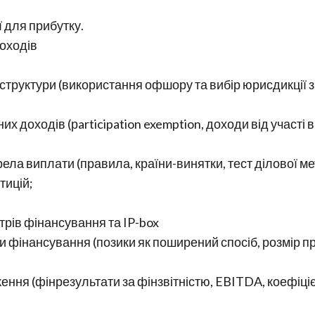
 для прибутку.
оходів
 структури (використання офшору та вибір юрисдикції 
 доходів (рarticipation exemption, доходи від участі в 
ела виплати (правила, країни-винятки, тест ділової ме
тицій;
нтрів фінансування та IP-box
фінансування (позики як поширений спосіб, розмір про
ження (фінрезультати за фінзвітністю, EBITDA, коефіцієн