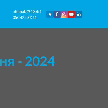
ofni.hubi%40ofni
050 425 33 36
я - 2024