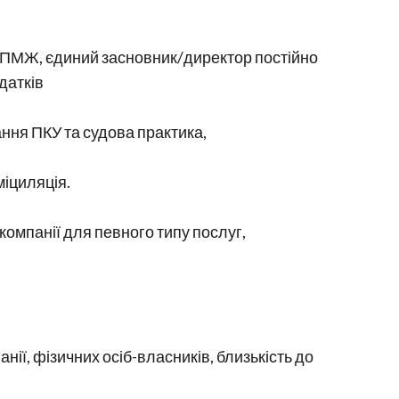
без ПМЖ, єдиний засновник/директор постійно
датків
ння ПКУ та судова практика,
міциляція.
 компанії для певного типу послуг,
анії, фізичних осіб-власників, близькість до