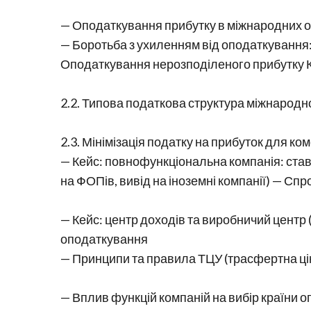
— Оподаткування прибутку в міжнародних оп
— Боротьба з ухиленням від оподаткування:
Оподаткування нерозподіленого прибутку К
2.2. Типова податкова структура міжнародної
2.3. Мінімізація податку на прибуток для ко
— Кейс: повнофункціональна компанія: став
на ФОПів, вивід на іноземні компанії) — Сп
— Кейс: центр доходів та виробничий центр (
оподаткування
— Принципи та правила ТЦУ (трасфертна цін
— Вплив функцій компаній на вибір країни 