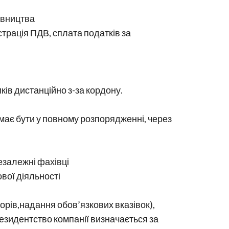
авництва
трація ПДВ, сплата податків за
ків дистанційно з-за кордону.
), має бути у повному розпорядженні, через
езалежні фахівці
вої діяльності
орів,надання обов’язкових вказівок),
езидентство компанії визначається за