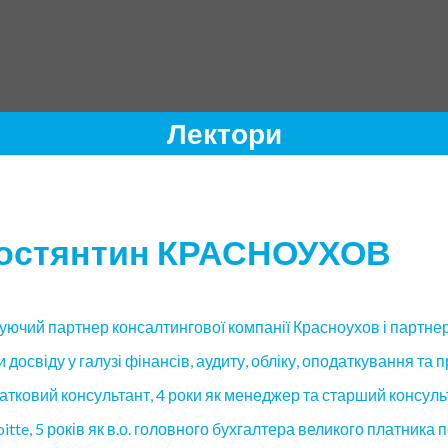
Лектори
остянтин КРАСНОУХОВ
уючий партнер консалтингової компанії Красноухов і партнер
и досвіду у галузі фінансів, аудиту, обліку, оподаткування та п
атковий консультант, 4 роки як менеджер та старший консуль
oitte, 5 років як в.о. головного бухгалтера великого платника п