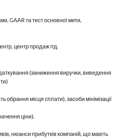
и, GAAR та тест основної мети,
ентр, центр продаж ітд.
податкування (заниження виручки, виведення
ти)
ь обрання місця сплати), засоби мінімізації
ачення ціни).
ивів, нюанси прибутків компаній, що мають