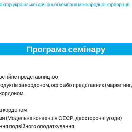
ектор української дочірньої компанії міжнародної корпорації.
Програма семінару
постійне представництво
одуктів за кордоном, офіс або представник (маркетинг,
 кордоном.
за кордоном
ами (Модельна конвенція ОЕСР, двосторонні угоди)
ення подвійного оподаткування