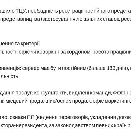
авило ТЦУ, необхідність реєстрації постійного предст
 представництва (застосування локальних ставок, реєс
ення та критерії.
ності: офіс чи коворкінг за кордоном, робота працівни
 Конвенція: сервер має бути постійним (більше 183 днів
яльність
адання послуг: консультанти, виділені команди, ФОП-н
і: місцевий продажник/офіс з продаж, офіс маркетинго
тво: ознаки ПП (ведення переговорів, укладення догов
ктора-нерезидента, за законодавством певних країн р