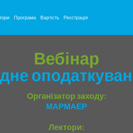
тори
Програма
Вартість
Реєстрація
Вебінар
дне оподаткуванн
Організатор заходу:
МАРМАЕР
Лектори: