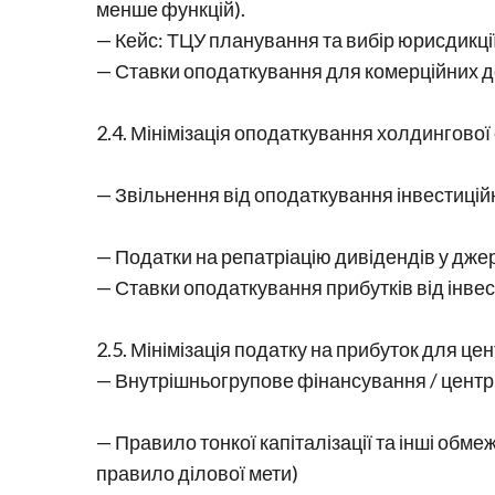
менше функцій).
— Кейс: ТЦУ планування та вибір юрисдикції
— Ставки оподаткування для комерційних д
2.4. Мінімізація оподаткування холдингової
— Звільнення від оподаткування інвестиційних
— Податки на репатріацію дивідендів у джер
— Ставки оподаткування прибутків від інвес
2.5. Мінімізація податку на прибуток для це
— Внутрішньогрупове фінансування / центри 
— Правило тонкої капіталізації та інші обме
правило ділової мети)