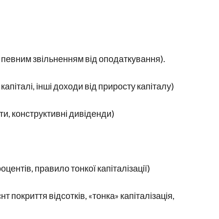
з певним звільненням від оподаткування).
капіталі, інші доходи від приросту капіталу)
ти, конструктивні дивіденди)
центів, правило тонкої капіталізації)
т покриття відсотків, «тонка» капіталізація,