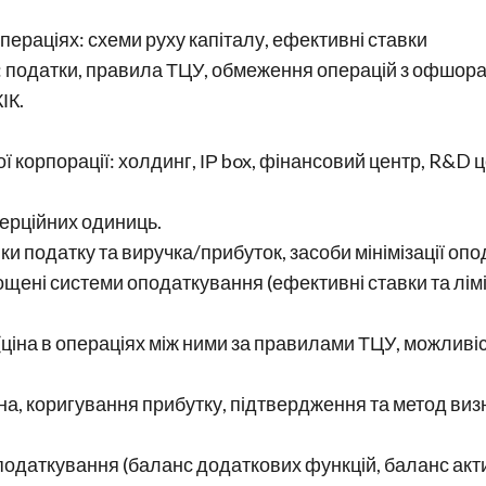
ераціях: схеми руху капіталу, ефективні ставки
 податки, правила ТЦУ, обмеження операцій з офшорам
ІК.
 корпорації: холдинг, ІР box, фінансовий центр, R&D ц
мерційних одиниць.
ки податку та виручка/прибуток, засоби мінімізації о
рощені системи оподаткування (ефективні ставки та лімі
ціна в операціях між ними за правилами ТЦУ, можливіст
а, коригування прибутку, підтвердження та метод визн
оподаткування (баланс додаткових функцій, баланс акт