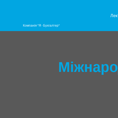
Лек
Компанія "Я - Бухгалтер"
Міжнаро