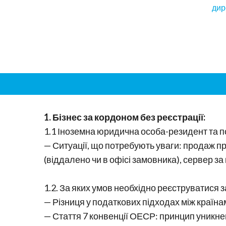
дир
1. Бізнес за кордоном без реєстрації:
1.1 Іноземна юридична особа-резидент та 
— Ситуації, що потребують уваги: продаж пр
(віддалено чи в офісі замовника), сервер за
1.2. За яких умов необхідно реєструватися 
— Різниця у податкових підходах між країн
— Стаття 7 конвенції ОЕСР: принцип уникн