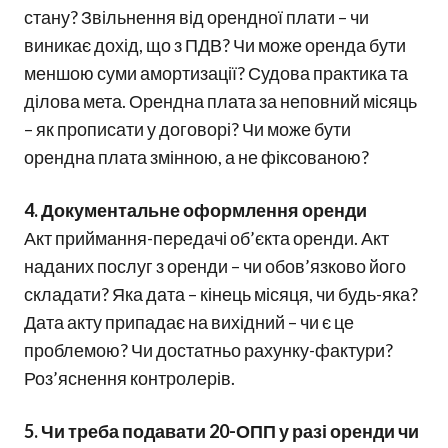
стану? Звільнення від орендної плати – чи
виникає дохід, що з ПДВ? Чи може оренда бути
меншою суми амортизації? Судова практика та
ділова мета. Орендна плата за неповний місяць
– як прописати у договорі? Чи може бути
орендна плата змінною, а не фіксованою?
4. Документальне оформлення оренди
Акт приймання-передачі об’єкта оренди. Акт
наданих послуг з оренди – чи обов’язково його
складати? Яка дата – кінець місяця, чи будь-яка?
Дата акту припадає на вихідний – чи є це
проблемою? Чи достатньо рахунку-фактури?
Роз’яснення контролерів.
5. Чи треба подавати 20-ОПП у разі оренди чи