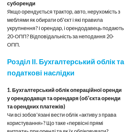
суборенди
Якщо орендується трактор, авто, нерухомість з
меблями як обирати об’єкт і які правила
укрупнення? І орендар, і орендодавець подають
20-ОПП? Відповідальність за неподання 20-
ОПП.
Розділ ІІ. Бухгалтерський облік та
податкові наслідки
1. Бухгалтерський облік операційної оренди
у орендодавця та орендаря (об’єкта оренди
та орендних платежів)
Чи всі зобов’язані вести облік «активу з права
користування»? Що таке «первісні прямі
витрати» при оренді та як їх обліковувати?