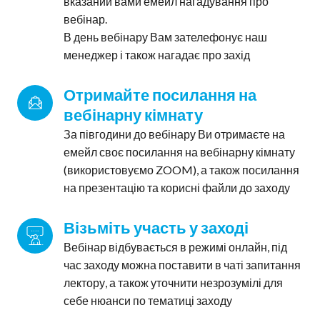
вказаний вами емейл нагадування про
вебінар.
В день вебінару Вам зателефонує наш
менеджер і також нагадає про захід
Отримайте посилання на 
вебінарну кімнату
За півгодини до вебінару Ви отримаєте на
емейл своє посилання на вебінарну кімнату
(використовуємо ZOOM), а також посилання
на презентацію та корисні файли до заходу
Візьміть участь у заході
Вебінар відбувається в режимі онлайн, під
час заходу можна поставити в чаті запитання
лектору, а також уточнити незрозумілі для
себе нюанси по тематиці заходу