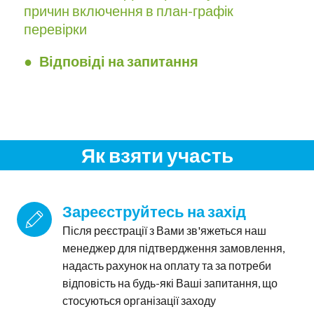
причин включення в план-графік
3.11.
Фінансові та благодійні допомоги:
перевірки
фіскальний погляд на операції
3.12.
Інші ризикові запитання та відповіді на
● Відповіді на запитання
питання учасників
Як взяти участь
Зареєструйтесь на захід
Після реєстрації з Вами зв'яжеться наш
менеджер для підтвердження замовлення,
надасть рахунок на оплату та за потреби
відповість на будь-які Ваші запитання, що
стосуються організації заходу