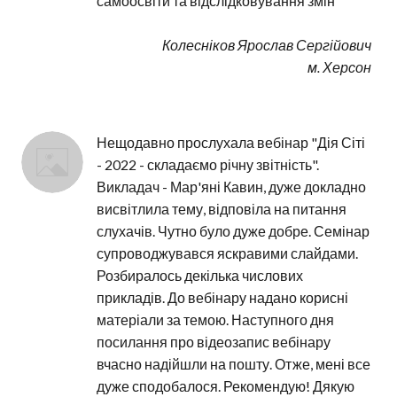
самоосвіти та відслідковування змін
Колесніков Ярослав Сергійович
м. Херсон
Нещодавно прослухала вебінар "Дія Сіті 
- 2022 - складаємо річну звітність". 
Викладач - Мар'яні Кавин, дуже докладно 
висвітлила тему, відповіла на питання 
слухачів. Чутно було дуже добре. Семінар 
супроводжувався яскравими слайдами. 
Розбиралось декілька числових 
прикладів. До вебінару надано корисні 
матеріали за темою. Наступного дня 
посилання про відеозапис вебінару 
вчасно надійшли на пошту. Отже, мені все 
дуже сподобалося. Рекомендую! Дякую 